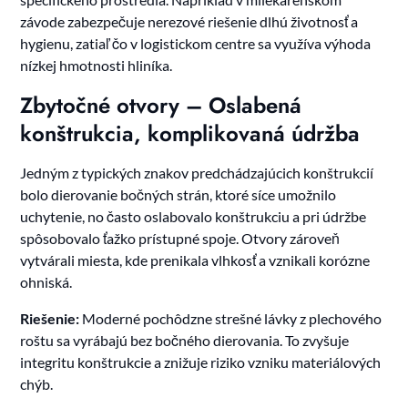
závode zabezpečuje nerezové riešenie dlhú životnosť a
hygienu, zatiaľ čo v logistickom centre sa využíva výhoda
nízkej hmotnosti hliníka.
Zbytočné otvory – Oslabená
konštrukcia, komplikovaná údržba
Jedným z typických znakov predchádzajúcich konštrukcií
bolo dierovanie bočných strán, ktoré síce umožnilo
uchytenie, no často oslabovalo konštrukciu a pri údržbe
spôsobovalo ťažko prístupné spoje. Otvory zároveň
vytvárali miesta, kde prenikala vlhkosť a vznikali korózne
ohniská.
Riešenie:
Moderné pochôdzne strešné lávky z plechového
roštu sa vyrábajú bez bočného dierovania. To zvyšuje
integritu konštrukcie a znižuje riziko vzniku materiálových
chýb.