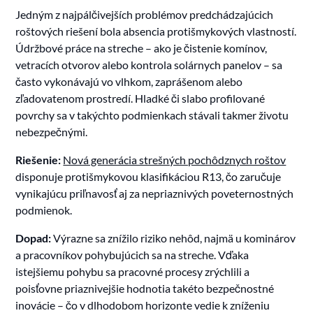
Jedným z najpálčivejších problémov predchádzajúcich
roštových riešení bola absencia protišmykových vlastností.
Údržbové práce na streche – ako je čistenie komínov,
vetracích otvorov alebo kontrola solárnych panelov – sa
často vykonávajú vo vlhkom, zaprášenom alebo
zľadovatenom prostredí. Hladké či slabo profilované
povrchy sa v takýchto podmienkach stávali takmer životu
nebezpečnými.
Riešenie:
Nová generácia strešných pochôdznych roštov
disponuje protišmykovou klasifikáciou R13, čo zaručuje
vynikajúcu priľnavosť aj za nepriaznivých poveternostných
podmienok.
Dopad:
Výrazne sa znížilo riziko nehôd, najmä u kominárov
a pracovníkov pohybujúcich sa na streche. Vďaka
istejšiemu pohybu sa pracovné procesy zrýchlili a
poisťovne priaznivejšie hodnotia takéto bezpečnostné
inovácie – čo v dlhodobom horizonte vedie k zníženiu