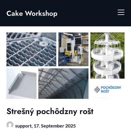
Skip
to
Cake Workshop
content
Strešný pochôdzny rošt
support,
17. September 2025