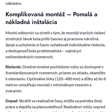
nákladov.
Komplikovaná montáž – Pomalá a
nákladná inštalácia
Mnohí odborníci sa stretli s tým, že montáž starších riešení
strešných lávok bola príliš časovo aj pracovne náročná.
Spoje a uchytenia si často vyžadovali individuálne riešenia,
a dostupnosť bola problematická – najmä pri
neštandardných rozmeroch.
Riešenie:
Dnešné strešné pochôdzne rošty sú dostupné v
štandardizovaných rozmeroch, priamo zo skladu, okamžite
k odoslaniu. Optimálne šírky (120–480 mm) a dĺžky až do 8
metrov umožňujú montáž s minimálnym rezaním a
zváraním.
Dopad:
Skrátili sa realizačné časy, znížila sa potreba živej
práce a zlepšila sa plánovateľnosť. Realizátori môžu vopred