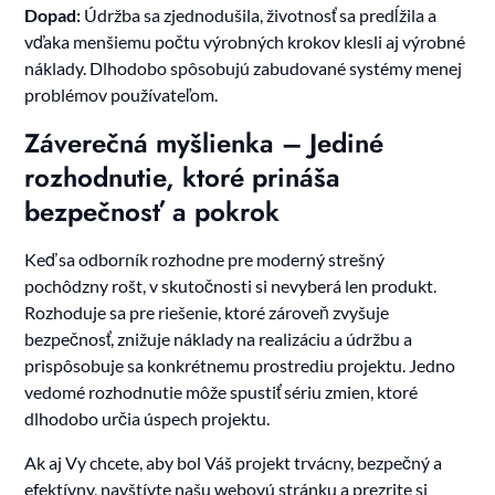
Dopad:
Údržba sa zjednodušila, životnosť sa predĺžila a
vďaka menšiemu počtu výrobných krokov klesli aj výrobné
náklady. Dlhodobo spôsobujú zabudované systémy menej
problémov používateľom.
Záverečná myšlienka – Jediné
rozhodnutie, ktoré prináša
bezpečnosť a pokrok
Keď sa odborník rozhodne pre moderný strešný
pochôdzny rošt, v skutočnosti si nevyberá len produkt.
Rozhoduje sa pre riešenie, ktoré zároveň zvyšuje
bezpečnosť, znižuje náklady na realizáciu a údržbu a
prispôsobuje sa konkrétnemu prostrediu projektu. Jedno
vedomé rozhodnutie môže spustiť sériu zmien, ktoré
dlhodobo určia úspech projektu.
Ak aj Vy chcete, aby bol Váš projekt trvácny, bezpečný a
efektívny, navštívte našu webovú stránku a prezrite si