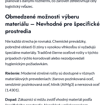
plánovať s danými rozmermi, čo zároveň zefektívňuje celý
logistický reťazec.
Obmedzené možnosti výberu
materiálu – Nevhodné pre špecifické
prostredia
Nie každá strecha je rovnaká. Chemické prevádzky,
pobrežné oblasti či zóny s vysokou vlhkosťou si vyžadujú
špeciálne materiály. Tradičné čierne oceľové rošty v týchto
prípadoch rýchlo korodovali alebo nezodpovedali
hygienickým požiadavkám.
Riešenie:
Moderné strešné rošty sú dostupné v rôznych
materiálových prevedeniach: žiarovo pozinkovaná oceľ,
sendzimir pozinkovaná oceľ, hliník (AIMg3) a nerezová oceľ
(1.4301).
Dopad:
Zákazníci si môžu zvoliť vhodný materiál podľa
špecifického prostredia. Napríklad v mliekarenskom