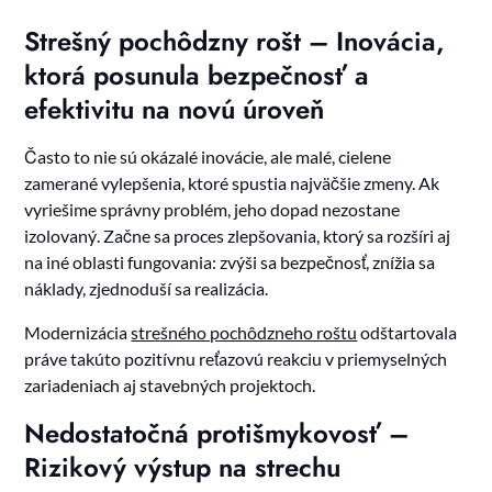
Strešný pochôdzny rošt – Inovácia,
ktorá posunula bezpečnosť a
efektivitu na novú úroveň
Často to nie sú okázalé inovácie, ale malé, cielene
zamerané vylepšenia, ktoré spustia najväčšie zmeny. Ak
vyriešime správny problém, jeho dopad nezostane
izolovaný. Začne sa proces zlepšovania, ktorý sa rozšíri aj
na iné oblasti fungovania: zvýši sa bezpečnosť, znížia sa
náklady, zjednoduší sa realizácia.
Modernizácia
strešného pochôdzneho roštu
odštartovala
práve takúto pozitívnu reťazovú reakciu v priemyselných
zariadeniach aj stavebných projektoch.
Nedostatočná protišmykovosť –
Rizikový výstup na strechu